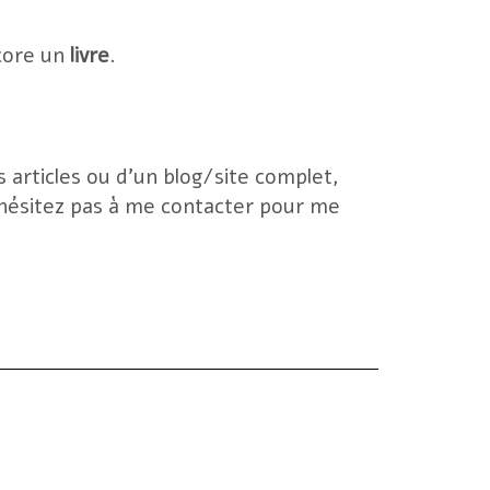
core un
livre
.
s articles ou d’un blog/site complet,
N’hésitez pas à me contacter pour me